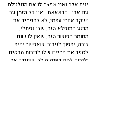
יניף אלה ואני אפצח לו את הגולגולת
עם אבן...קראאאח. ואני כל הזמן ער
ועוקב אחרי עצמי, לא להפסיד את
הרגע המופלא הזה, שבו נפתלי,
החומר הפושר הזה, שאין לו שום
צורה, יהפוך לגיבור. שאפשר יהיה
לספר את החיים שלו לדורות הבאים
ולגרום להם דפיקות לב. שיגידו: אה.
איזה בני אדם חיו פעם...
בינתיים, אם אתם רוצים, אפשר
להתפשט.
להורדה ולהדפסה