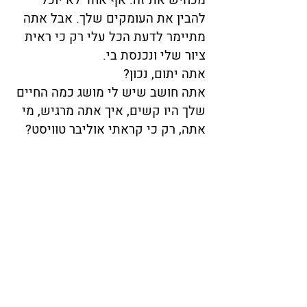
מכחיש את זה. אף אחד לא יוכל
להבין את העומקים שלך. אבל אתה
מתיימר לדעת הכל עלי רק כי ראית
ציור שלי ונכנסת בי.
אתה יתום, נכון?
אתה חושב שיש לי מושג כמה החיים
שלך היו קשים, איך אתה מרגיש, מי
אתה, רק כי קראתי אוליבר טוויסט?
זה מתאר את מי שאתה?
האמת, לא אכפת לי מכל זה, אתה
יודע למה? כי אני לא יכול ללמוד
ממך שום דבר שאני לא יכול לקרוא
באיזה ספר.
אלא אם אתה רוצה לדבר על עצמך,
על מי אתה. אז אני בעניין. אבל אתה
לא רוצה לעשות את זה, נכון? אתה
מת מפחד ממה שתגיד.