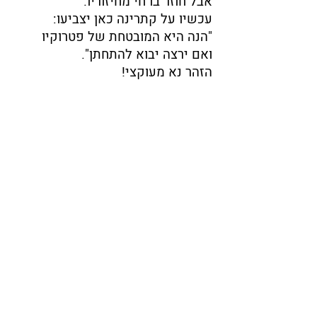
אבל חוזר בו חי מחיזוריו.
עכשיו על קתרינה כאן יצביעו:
"הנה היא המובטחת של פטרוקיו
ואם ירצה יבוא להתחתן".
הזהר נא מעוקצי!
להורדה ולהדפסה
לרשימת כל המונולוגים (נשים)
הקודם
הבא
המדריך להצלחה באודישנים