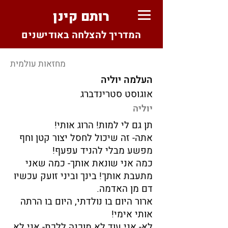
רותם קינן
המדריך להצלחה באודישנים
מחזאות עולמית
העלמה יוליה
אוגוסט סטרינדברג
יוליה
תן גם לי למות! הרוג אותי!
אתה- זה שיכול לחסל יצור קטן וחף
מפשע מבלי להניד עפעף!
כמה אני שונאת אותך- כמה שאני
מתעבת אותך! בינך וביני זועק עכשיו
דם מן האדמה.
ארור היום בו נולדתי, היום בו הרתה
אותי אימי!
לא- אני עוד לא מוכנה ללכת- אני לא