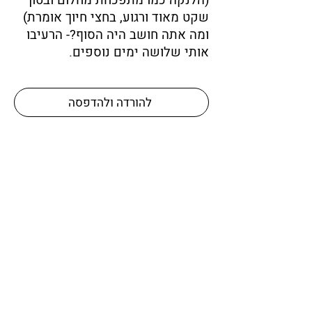
(הלנקה כמו מתפכחת מחלום ובטון
שקט מאוד ורגוע, בחצי חיוך אומרת)
ומה אתה חושב היה הסוף?- הרעיבו
אותי שלושה ימים נוספים.
להורדה ולהדפסה
לרשימת כל המונולוגים (נשים)
הקודם
הבא
המדריך להצלחה באודישנים
אודות רותם קינן